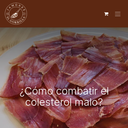
¿Cómo combatir el
colesterol malo?