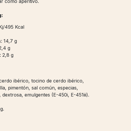
ar como aperitivo.
g:
Kj/495 Kcal
: 14,7 g
2,4 g
 2,8 g
erdo ibérico, tocino de cerdo ibérico,
lla, pimentón, sal común, especias,
 dextrosa, emulgentes (E-450i, E-451iii).
g.