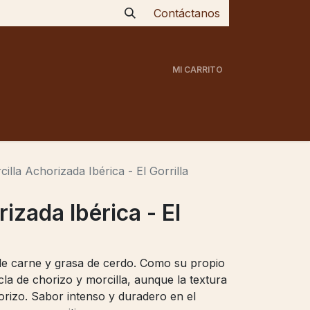
Contáct
​anos
MI CARRITO
illa"
Jamones
Tienda
Blog
Contacto
illa Achorizada Ibérica - El Gorrilla
izada Ibérica - El
de carne y grasa de cerdo. Como su propio
la de chorizo y morcilla, aunque la textura
orizo. Sabor intenso y duradero en el